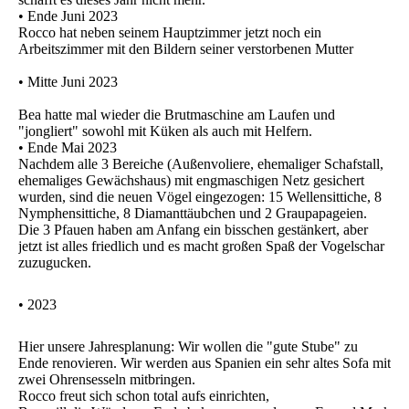
• Ende Juni 2023
Rocco hat neben seinem Hauptzimmer jetzt noch ein
Arbeitszimmer mit den Bildern seiner verstorbenen Mutter
• Mitte Juni 2023
Bea hatte mal wieder die Brutmaschine am Laufen und
"jongliert" sowohl mit Küken als auch mit Helfern.
• Ende Mai 2023
Nachdem alle 3 Bereiche (Außenvoliere, ehemaliger Schafstall,
ehemaliges Gewächshaus) mit engmaschigen Netz gesichert
wurden, sind die neuen Vögel eingezogen: 15 Wellensittiche, 8
Nymphensittiche, 8 Diamanttäubchen und 2 Graupapageien.
Die 3 Pfauen haben am Anfang ein bisschen gestänkert, aber
jetzt ist alles friedlich und es macht großen Spaß der Vogelschar
zuzugucken.
• 2023
Hier unsere Jahresplanung: Wir wollen die "gute Stube" zu
Ende renovieren. Wir werden aus Spanien ein sehr altes Sofa mit
zwei Ohrensesseln mitbringen.
Rocco freut sich schon total aufs einrichten,